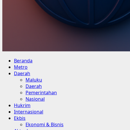
Primary
Beranda
Menu
Metro
Daerah
Maluku
Daerah
Pemerintahan
Nasional
Hukrim
Internasional
Ekbis
Ekonomi & Bisnis