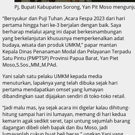
Pj, Bupati Kabupaten Sorong, Yan Pit Moso mengunjun
“Bersyukur dan Puji Tuhan ,Acara Fespa 2023 dari hari
pertama hingga hari ke-3 berjalan dengan baik. Saya
berharap melalui ajang ini dapat berkesinambungan
yang berkelanjutan khususnya memperkenalkan adat
budaya, wisata dan produk UMKM,” papar mantan
Kepala Dinas Penanaman Modal dan Pelayanan Terpadu
Satu Pintu (PMPTSP) Provinsi Papua Barat, Yan Piet
Moso,S.Sos.,MM.,M.PAd.
Yani salah satu pelaku UMKM kepada media
menuturkan, lapaknya yang telah dibuka sejak hari
pertama mendapatkan omset yang lumayan
dibandingkan saat dijajakan sendiri di toko-toko retail.
“Jadi malu mas, iya sejak acara ini digelar kalau dihitung-
hitung sampai hari ini lumayan, memang di hari kedua
kemarin agak sedikit seret, tapi untung sejumlah barang
dagangan dibeli oleh bapak dan ibu Moso, jadi
lumayanlah cukup buat beli beras,” ungkap Yani yang