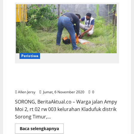
Peristiwa
Warga Kladufuk Kota Sorong Gempar,
Mayat Ditemukan Membusuk Dalam
Kamar
Allen Jersy
Jumat, 6 November 2020
0
SORONG, BeritaAktual.co – Warga jalan Ampy
Moi 2, rt 02 rw 003 kelurahan Kladufuk distrik
Sorong Timur,...
Baca selengkapnya