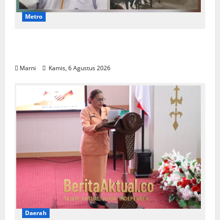
Metro
Papuan Skilled Training Center Gelar
Pelatihan Alat Berat Khusus Anak Papua
Marni
Kamis, 6 Agustus 2026
Daerah