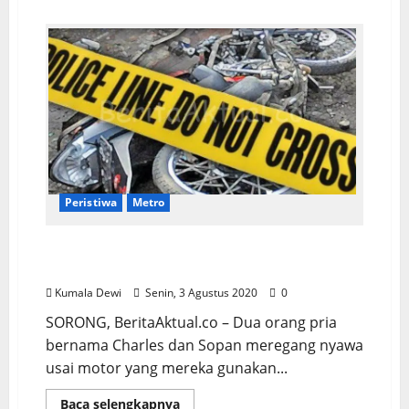
Peristiwa
Metro
Dua Pemuda di Sorong Tewas Ditempat
Usai Tabrak Trotoar
Kumala Dewi
Senin, 3 Agustus 2020
0
SORONG, BeritaAktual.co – Dua orang pria
bernama Charles dan Sopan meregang nyawa
usai motor yang mereka gunakan...
Baca selengkapnya