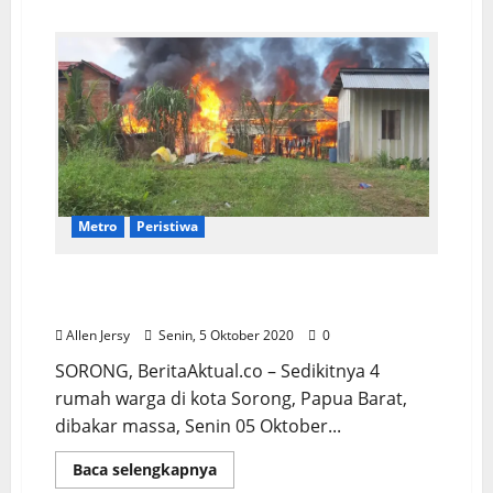
Metro
Peristiwa
Dianiaya Hingga Tewas, 4 Rumah Warga di
Kota Sorong Dibakar
Allen Jersy
Senin, 5 Oktober 2020
0
SORONG, BeritaAktual.co – Sedikitnya 4
rumah warga di kota Sorong, Papua Barat,
dibakar massa, Senin 05 Oktober...
Baca selengkapnya