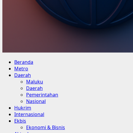
Primary
Beranda
Menu
Metro
Daerah
Maluku
Daerah
Pemerintahan
Nasional
Hukrim
Internasional
Ekbis
Ekonomi & Bisnis