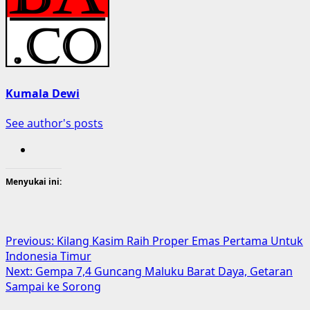
Kumala Dewi
See author's posts
Menyukai ini:
Post
Previous:
Kilang Kasim Raih Proper Emas Pertama Untuk
Indonesia Timur
navigation
Next:
Gempa 7,4 Guncang Maluku Barat Daya, Getaran
Sampai ke Sorong