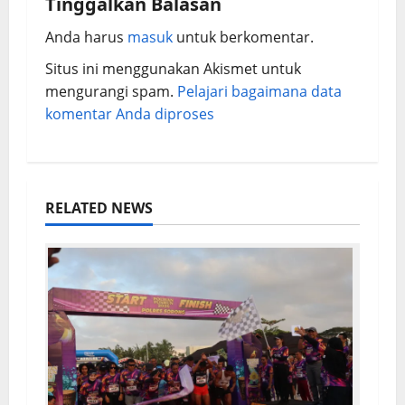
Tinggalkan Balasan
v
Anda harus
masuk
untuk berkomentar.
i
Situs ini menggunakan Akismet untuk
g
mengurangi spam.
Pelajari bagaimana data
komentar Anda diproses
a
t
i
RELATED NEWS
o
n