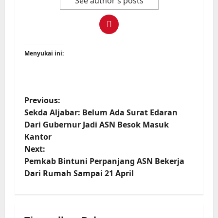
See author's posts
Menyukai ini:
P
Previous:
Sekda Aljabar: Belum Ada Surat Edaran
o
Dari Gubernur Jadi ASN Besok Masuk
Kantor
s
Next:
t
Pemkab Bintuni Perpanjang ASN Bekerja
Dari Rumah Sampai 21 April
n
a