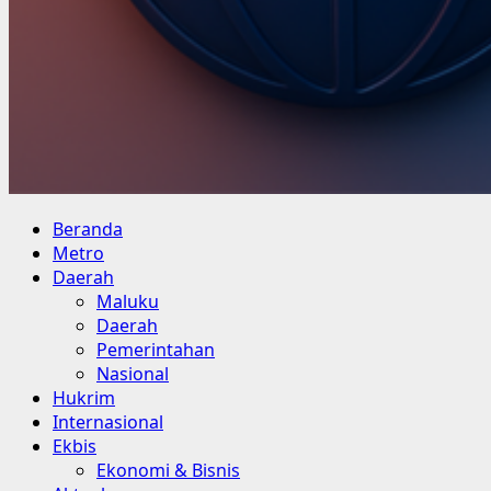
Primary
Beranda
Menu
Metro
Daerah
Maluku
Daerah
Pemerintahan
Nasional
Hukrim
Internasional
Ekbis
Ekonomi & Bisnis