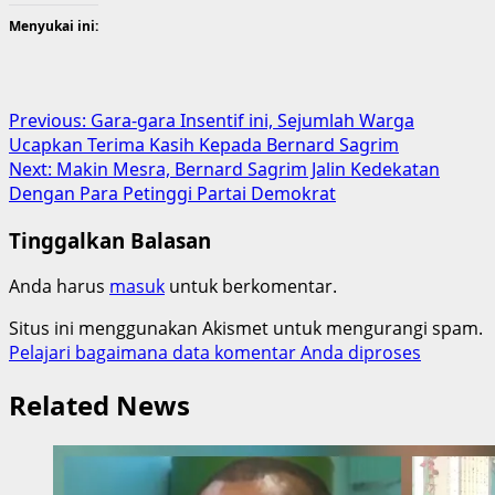
Menyukai ini:
Post
Previous:
Gara-gara Insentif ini, Sejumlah Warga
Ucapkan Terima Kasih Kepada Bernard Sagrim
navigation
Next:
Makin Mesra, Bernard Sagrim Jalin Kedekatan
Dengan Para Petinggi Partai Demokrat
Tinggalkan Balasan
Anda harus
masuk
untuk berkomentar.
Situs ini menggunakan Akismet untuk mengurangi spam.
Pelajari bagaimana data komentar Anda diproses
Related News