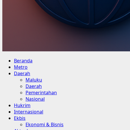
Primary
Beranda
Menu
Metro
Daerah
Maluku
Daerah
Pemerintahan
Nasional
Hukrim
Internasional
Ekbis
Ekonomi & Bisnis