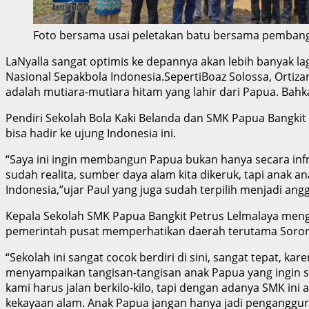
Foto bersama usai peletakan batu bersama pembang
LaNyalla sangat optimis ke depannya akan lebih banyak l
Nasional Sepakbola Indonesia.SepertiBoaz Solossa, Ortiza
adalah mutiara-mutiara hitam yang lahir dari Papua. Bahk
Pendiri Sekolah Bola Kaki Belanda dan SMK Papua Bangki
bisa hadir ke ujung Indonesia ini.
“Saya ini ingin membangun Papua bukan hanya secara inf
sudah realita, sumber daya alam kita dikeruk, tapi anak 
Indonesia,”ujar Paul yang juga sudah terpilih menjadi an
Kepala Sekolah SMK Papua Bangkit Petrus Lelmalaya meng
pemerintah pusat memperhatikan daerah terutama Soro
“Sekolah ini sangat cocok berdiri di sini, sangat tepat, k
menyampaikan tangisan-tangisan anak Papua yang ingin se
kami harus jalan berkilo-kilo, tapi dengan adanya SMK in
kekayaan alam. Anak Papua jangan hanya jadi penganggur