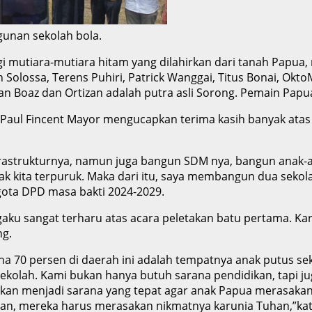
unan sekolah bola.
agi mutiara-mutiara hitam yang dilahirkan dari tanah Papu
n Solossa, Terens Puhiri, Patrick Wanggai, Titus Bonai, O
an Boaz dan Ortizan adalah putra asli Sorong. Pemain Papua
t Paul Fincent Mayor mengucapkan terima kasih banyak ata
rastrukturnya, namun juga bangun SDM nya, bangun anak-an
anak kita terpuruk. Maka dari itu, saya membangun dua seko
ggota DPD masa bakti 2024-2029.
aku sangat terharu atas acara peletakan batu pertama. Ka
ng.
arena 70 persen di daerah ini adalah tempatnya anak putus se
kolah. Kami bukan hanya butuh sarana pendidikan, tapi ju
i akan menjadi sarana yang tepat agar anak Papua merasaka
an, mereka harus merasakan nikmatnya karunia Tuhan,”kat