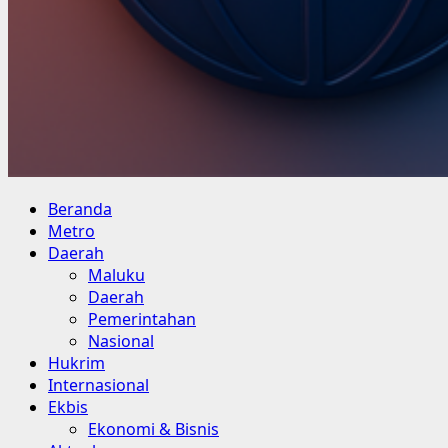
Primary
Beranda
Menu
Metro
Daerah
Maluku
Daerah
Pemerintahan
Nasional
Hukrim
Internasional
Ekbis
Ekonomi & Bisnis