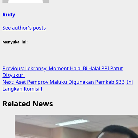
Rudy
See author's posts
Menyukai ini:
Post
Previous:
Lekransy: Moment Halal Bi Halal PPI Patut
Disyukuri
navigation
Next:
Aset Pemprov Maluku Digunakan Pemkab SBB, Ini
Langkah Komisi I
Related News