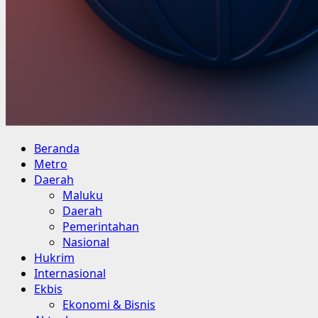
Beranda
Metro
Daerah
Maluku
Daerah
Pemerintahan
Nasional
Hukrim
Internasional
Ekbis
Ekonomi & Bisnis