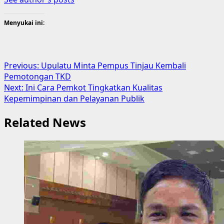
Menyukai ini:
Post
Previous:
Upulatu Minta Pempus Tinjau Kembali
Pemotongan TKD
navigation
Next:
Ini Cara Pemkot Tingkatkan Kualitas
Kepemimpinan dan Pelayanan Publik
Related News