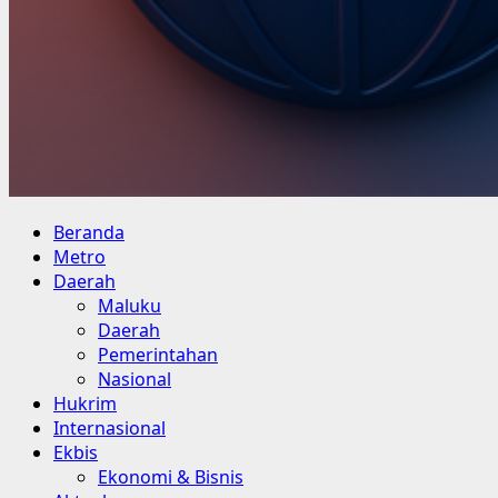
Primary
Beranda
Menu
Metro
Daerah
Maluku
Daerah
Pemerintahan
Nasional
Hukrim
Internasional
Ekbis
Ekonomi & Bisnis