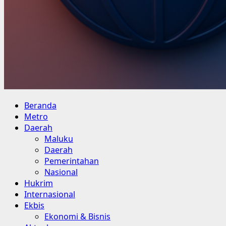
Primary
Beranda
Menu
Metro
Daerah
Maluku
Daerah
Pemerintahan
Nasional
Hukrim
Internasional
Ekbis
Ekonomi & Bisnis