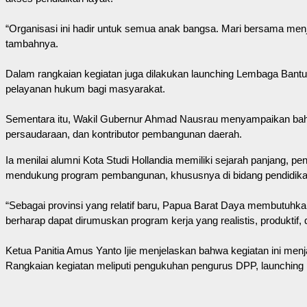
“Organisasi ini hadir untuk semua anak bangsa. Mari bersama m
tambahnya.
Dalam rangkaian kegiatan juga dilakukan launching Lembaga Bant
pelayanan hukum bagi masyarakat.
Sementara itu, Wakil Gubernur Ahmad Nausrau menyampaikan bahw
persaudaraan, dan kontributor pembangunan daerah.
Ia menilai alumni Kota Studi Hollandia memiliki sejarah panjang, p
mendukung program pembangunan, khususnya di bidang pendidik
“Sebagai provinsi yang relatif baru, Papua Barat Daya membutuhk
berharap dapat dirumuskan program kerja yang realistis, produktif
Ketua Panitia Amus Yanto Ijie menjelaskan bahwa kegiatan ini m
Rangkaian kegiatan meliputi pengukuhan pengurus DPP, launching L