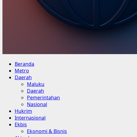
Primary
Beranda
Menu
Metro
Daerah
Maluku
Daerah
Pemerintahan
Nasional
Hukrim
Internasional
Ekbis
Ekonomi & Bisnis