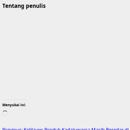
Tentang penulis
Menyukai ini:
Memuat...
Previous:
Kelilauw: Produk Kadaluwarsa Masih Beredar di