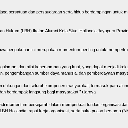
enjaga persatuan dan persaudaraan serta hidup berdampingan untu
uan Hukum (LBH) Ikatan Alumni Kota Studi Hollandia Jayapura Prov
a pengukuhan ini merupakan momentum penting untuk memperkuat p
engalaman, dan nilai kebersamaan yang kuat, yang dapat menjadi keku
an, pengembangan sumber daya manusia, dan pemberdayaan masya
an dukungan dari seluruh komponen masyarakat, termasuk para alumn
, dan berdampak langsung bagi masyarakat,” ujarnya
enjadi momentum bersejarah dalam memperkuat fondasi organisasi 
BH Hollandia, rapat kerja organisasi, serta buka puasa bersama.(*/