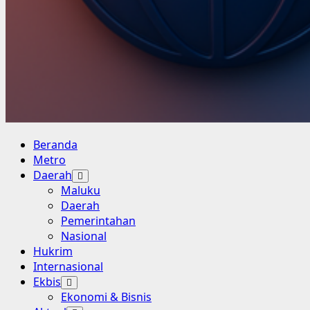
Primary
Beranda
Menu
Metro
Daerah
Maluku
Daerah
Pemerintahan
Nasional
Hukrim
Internasional
Ekbis
Ekonomi & Bisnis