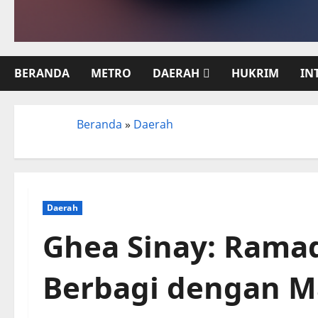
BERANDA
METRO
DAERAH
HUKRIM
IN
Beranda
»
Daerah
Beranda
Daerah
Ghea Sinay: Rama
Berbagi dengan M