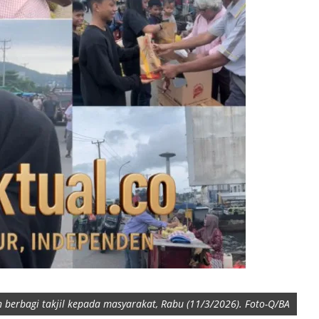
berbagi takjil kepada masyarakat, Rabu (11/3/2026). Foto-Q/BA