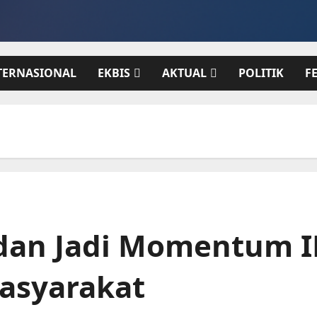
TERNASIONAL
EKBIS
AKTUAL
POLITIK
F
dan Jadi Momentum I
asyarakat