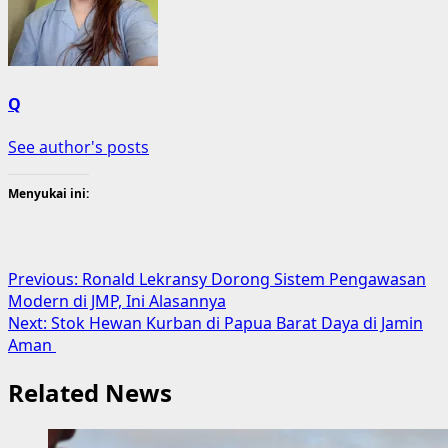
Q
See author's posts
Menyukai ini:
Post
Previous:
Ronald Lekransy Dorong Sistem Pengawasan
Modern di JMP, Ini Alasannya
navigation
Next:
Stok Hewan Kurban di Papua Barat Daya di Jamin
Aman
Related News