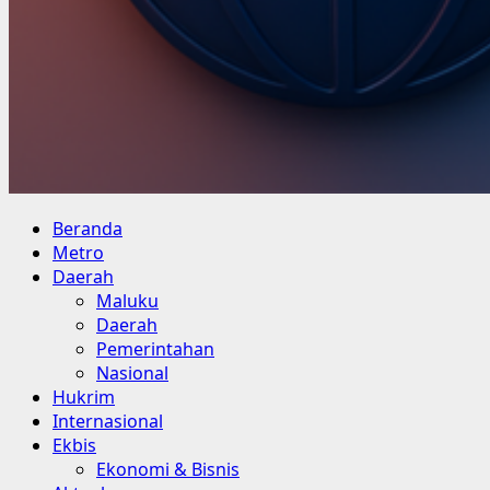
Primary
Beranda
Menu
Metro
Daerah
Maluku
Daerah
Pemerintahan
Nasional
Hukrim
Internasional
Ekbis
Ekonomi & Bisnis