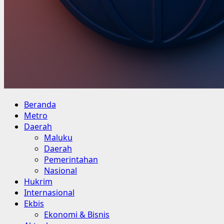
Primary
Beranda
Menu
Metro
Daerah
Maluku
Daerah
Pemerintahan
Nasional
Hukrim
Internasional
Ekbis
Ekonomi & Bisnis