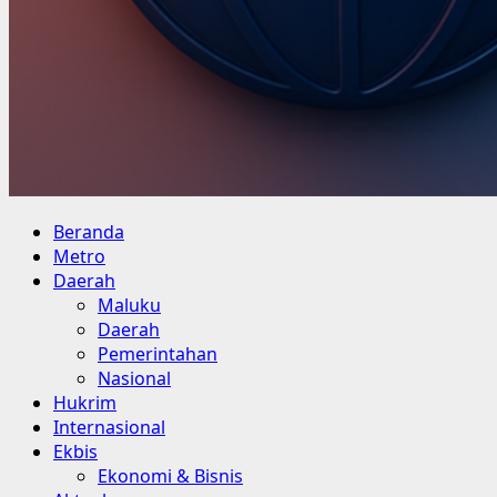
Primary
Beranda
Menu
Metro
Daerah
Maluku
Daerah
Pemerintahan
Nasional
Hukrim
Internasional
Ekbis
Ekonomi & Bisnis