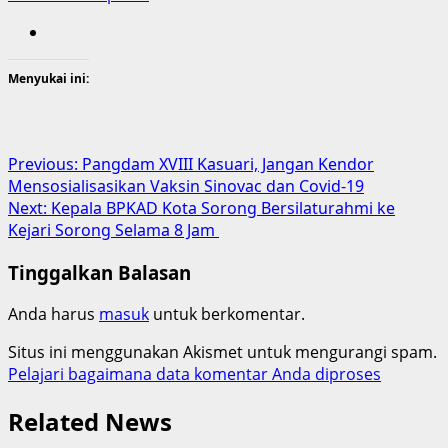
Menyukai ini:
Post
Previous:
Pangdam XVIII Kasuari, Jangan Kendor
Mensosialisasikan Vaksin Sinovac dan Covid-19
navigation
Next:
Kepala BPKAD Kota Sorong Bersilaturahmi ke
Kejari Sorong Selama 8 Jam
Tinggalkan Balasan
Anda harus
masuk
untuk berkomentar.
Situs ini menggunakan Akismet untuk mengurangi spam.
Pelajari bagaimana data komentar Anda diproses
Related News