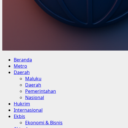
Primary
Beranda
Menu
Metro
Daerah
Maluku
Daerah
Pemerintahan
Nasional
Hukrim
Internasional
Ekbis
Ekonomi & Bisnis