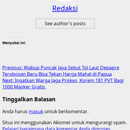
Redaksi
See author's posts
Menyukai ini:
Post
Previous:
Wabup Puncak Jaya Sebut Tol Laut Depapre
Terobosan Baru Bisa Tekan Harga Mahal di Papua
navigation
Next:
Ingatkan Warga Jaga Prokes, Korem 181 PVT Bagi
1000 Masker Gratis
Tinggalkan Balasan
Anda harus
masuk
untuk berkomentar.
Situs ini menggunakan Akismet untuk mengurangi spam.
Pelajari bagaimana data komentar Anda diproses