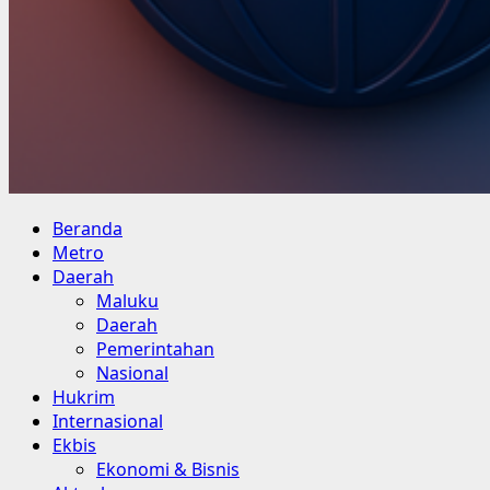
Primary
Beranda
Menu
Metro
Daerah
Maluku
Daerah
Pemerintahan
Nasional
Hukrim
Internasional
Ekbis
Ekonomi & Bisnis