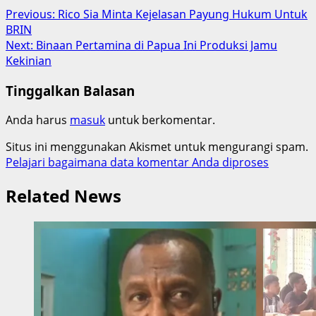
Post
Previous:
Rico Sia Minta Kejelasan Payung Hukum Untuk
BRIN
navigation
Next:
Binaan Pertamina di Papua Ini Produksi Jamu
Kekinian
Tinggalkan Balasan
Anda harus
masuk
untuk berkomentar.
Situs ini menggunakan Akismet untuk mengurangi spam.
Pelajari bagaimana data komentar Anda diproses
Related News