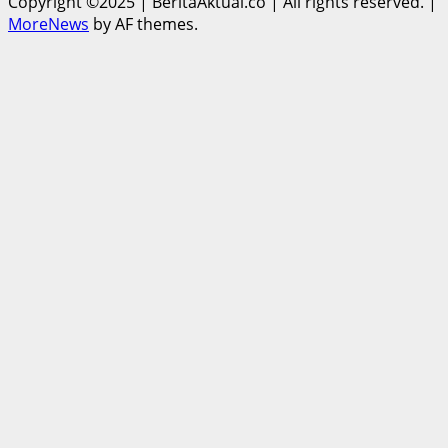
Copyright ©2025 | BeritaAktual.co | All rights reserved.
|
MoreNews
by AF themes.