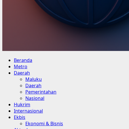
Primary
Beranda
Menu
Metro
Daerah
Maluku
Daerah
Pemerintahan
Nasional
Hukrim
Internasional
Ekbis
Ekonomi & Bisnis