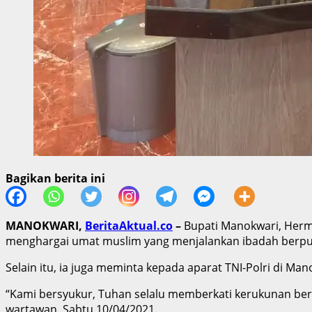
Bagikan berita ini
MANOKWARI,
BeritaAktual.co
–
Bupati Manokwari, Herm
menghargai umat muslim yang menjalankan ibadah berp
Selain itu, ia juga meminta kepada aparat TNI-Polri di
“Kami bersyukur, Tuhan selalu memberkati kerukunan bera
wartawan, Sabtu 10/04/2021.