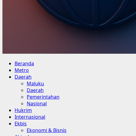
Primary
Beranda
Menu
Metro
Daerah
Maluku
Daerah
Pemerintahan
Nasional
Hukrim
Internasional
Ekbis
Ekonomi & Bisnis