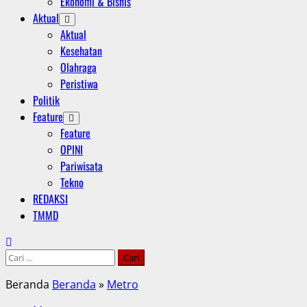
Ekonomi & Bisnis
Aktual
Aktual
Kesehatan
Olahraga
Peristiwa
Politik
Feature
Feature
OPINI
Pariwisata
Tekno
REDAKSI
TMMD
Cari
untuk:
Beranda
Beranda
»
Metro