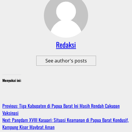
Redaksi
See author's posts
Menyukai ini:
Post
Previous:
Tiga Kabupaten di Papua Barat Ini Masih Rendah Cakupan
Vaksinasi
navigation
Next:
Pangdam XVIII Kasuari: Situasi Keamanan di Papua Barat Kondusif,
Kampung Kisor Maybrat Aman