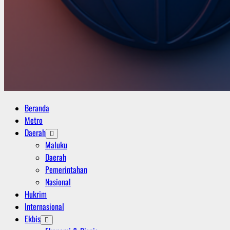
Primary
Beranda
Menu
Metro
Daerah
Maluku
Daerah
Pemerintahan
Nasional
Hukrim
Internasional
Ekbis