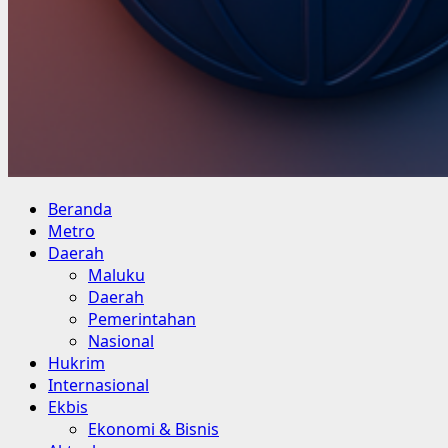
Primary
Beranda
Menu
Metro
Daerah
Maluku
Daerah
Pemerintahan
Nasional
Hukrim
Internasional
Ekbis
Ekonomi & Bisnis