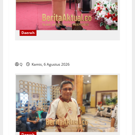
Daerah
Saartje Sapulette: Pola Asuh Orang Tua
Menentukan Kualitas Generasi Masa Depan
Q
Kamis, 6 Agustus 2026
Daerah