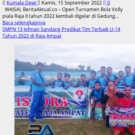
Kumala Dewi
Kamis, 15 September 2022
0
WAISAI, BeritaAktual.co – Open Turnamen Bola Volly
piala Raja II tahun 2022 kembali digelar di Gedung...
Read
Baca selengkapnya
more
SMPN 13 Jefman Sandang Predikat Tim Terbaik U-14
about
Tahun 2022 di Raja Ampat
Tumbuhkan
Ekonomi,
Open
Turnamen
Bola
Volly
Piala
Raja
II
2022
Kembali
Digelar