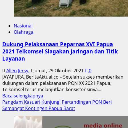
Nasional
Olahraga
Dukung Pelaksanaan Peparnas XVI Papua
2021 Telkomsel Siagakan Jaringan dan Titik
Layanan
Allen Jersy
Jumat, 29 Oktober 2021
0
JAYAPURA, BeritaAktual.co – Setelah sukses memberikan
dukungan dalam pelaksanaan PON XX 2021 Papua,
Telkomsel terus melanjutkan konsistensinya...
Read
Baca selengkapnya
more
Pangdam Kasuari Kunjungi Pertandingan PON Beri
about
Semangat Kontingen Papua Barat
Dukung
Pelaksanaan
Peparnas