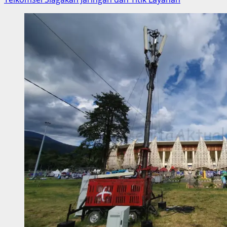
Cari
Bibit
Atlet,
Kampung
Jefman
Buka
Turnamen
Sepak
Bola
Dan
Voli