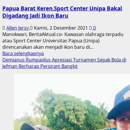
Predikat
Papua Barat Keren,Sport Center Unipa Bakal
Tim
Digadang Jadi Ikon Baru
Terbaik
U-
Allen Jersy
Kamis, 2 Desember 2021
0
14
Manokwari, BeritaAktual.co- Kawasan olahraga terpadu
Tahun
atau Sport Center Universitas Papua (Unipa)
2022
direncanakan akan menjadi ikon baru di...
di
Read
Baca selengkapnya
Raja
more
Demianus Rumpaidus Apresiasi Turnamen Sepak Bola di
Ampat
about
Jefman Berharap Persiram Bangkit
Papua
Barat
Keren,Sport
Center
Unipa
Bakal
Digadang
Jadi
Ikon
Baru