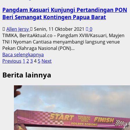
Pangdam Kasuari Kunjungi Pertandingan PON
Beri Semangat Kontingen Papua Barat
Allen Jersy
Senin, 11 Oktober 2021
0
TIMIKA, BeritaAktual.co – Pangdam XVIII/Kasuari, Mayjen
TNI I Nyoman Cantiasa menyambangi langsung venue
Pekan Olahraga Nasional (PON)...
Read
Baca selengkapnya
Paginasi
more
Previous
1
2
3
4
5
Next
about
pos
Berita lainnya
Pangdam
Kasuari
Kunjungi
Pertandingan
PON
Beri
Semangat
Kontingen
Papua