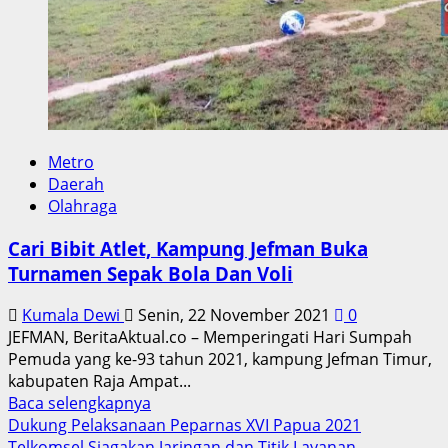
Metro
Daerah
Olahraga
Cari Bibit Atlet, Kampung Jefman Buka
Turnamen Sepak Bola Dan Voli
Kumala Dewi
Senin, 22 November 2021
0
JEFMAN, BeritaAktual.co – Memperingati Hari Sumpah
Pemuda yang ke-93 tahun 2021, kampung Jefman Timur,
kabupaten Raja Ampat...
Read
Baca selengkapnya
more
Dukung Pelaksanaan Peparnas XVI Papua 2021
about
Telkomsel Siagakan Jaringan dan Titik Layanan