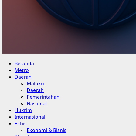
Primary
Beranda
Menu
Metro
Daerah
Maluku
Daerah
Pemerintahan
Nasional
Hukrim
Internasional
Ekbis
Ekonomi & Bisnis