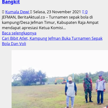
Bangkit
Kumala Dewi
Selasa, 23 November 2021
0
JEFMAN, BeritaAktual.co – Turnamen sepak bola di
kampung/Desa Jefman Timur, Kabupaten Raja Ampat
mendapat apresiasi Ketua Komisi...
Read
Baca selengkapnya
more
Cari Bibit Atlet, Kampung Jefman Buka Turnamen Sepak
about
Bola Dan Voli
Demianus
Rumpaidus
Apresiasi
Turnamen
Sepak
Bola
di
Jefman
Berharap
Persiram
Bangkit