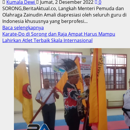
Kumala Dewi
Jumat, 2 Desember 2022
0
SORONG,BeritaAktual.co, Langkah Menteri Pemuda dan
Olahraga Zainudin Amali diapresiasi oleh seluruh guru di
Indonesia khususnya yang berprofesi...
Read
Baca selengkapnya
more
Karate-Do di Sorong dan Raja Ampat Harus Mampu
about
Lahirkan Atlet Terbaik Skala Internasional
IGORNAS
Papua
Barat
Yakin
Mampu
Melahirkan
Atlet
Berprestasi
di
Kancah
Nasional