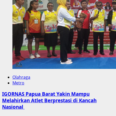
Liga
Pamong
2022
Purna
Praja
Se-
Sorong
Raya
Olahraga
Metro
IGORNAS Papua Barat Yakin Mampu
Melahirkan Atlet Berprestasi di Kancah
Nasional