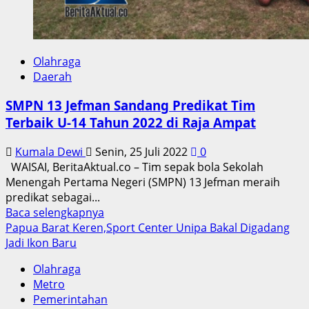
Olahraga
Daerah
SMPN 13 Jefman Sandang Predikat Tim
Terbaik U-14 Tahun 2022 di Raja Ampat
Kumala Dewi
Senin, 25 Juli 2022
0
WAISAI, BeritaAktual.co – Tim sepak bola Sekolah
Menengah Pertama Negeri (SMPN) 13 Jefman meraih
predikat sebagai...
Read
Baca selengkapnya
more
Papua Barat Keren,Sport Center Unipa Bakal Digadang
about
Jadi Ikon Baru
SMPN
Olahraga
13
Metro
Jefman
Pemerintahan
Sandang