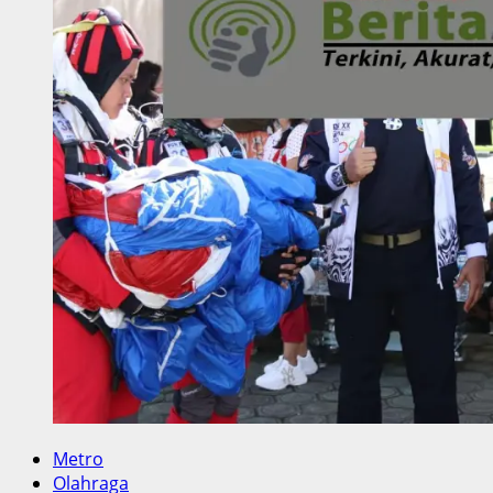
XVI
Papua
2021
Telkomsel
Siagakan
Jaringan
dan
Titik
Layanan
Metro
Olahraga