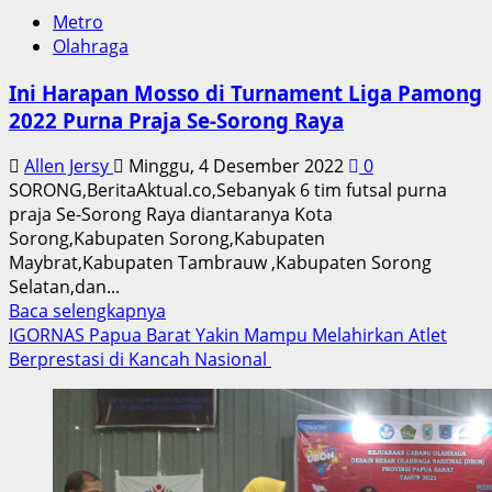
Metro
Olahraga
Ini Harapan Mosso di Turnament Liga Pamong
2022 Purna Praja Se-Sorong Raya
Allen Jersy
Minggu, 4 Desember 2022
0
SORONG,BeritaAktual.co,Sebanyak 6 tim futsal purna
praja Se-Sorong Raya diantaranya Kota
Sorong,Kabupaten Sorong,Kabupaten
Maybrat,Kabupaten Tambrauw ,Kabupaten Sorong
Selatan,dan...
Read
Baca selengkapnya
more
IGORNAS Papua Barat Yakin Mampu Melahirkan Atlet
about
Berprestasi di Kancah Nasional
Ini
Harapan
Mosso
di
Turnament