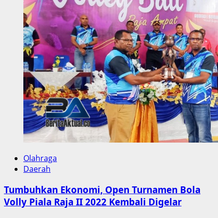
Do
di
Sorong
dan
Raja
Ampat
Harus
Mampu
Lahirkan
Atlet
Terbaik
Skala
Internasional
Olahraga
Daerah
Tumbuhkan Ekonomi, Open Turnamen Bola
Volly Piala Raja II 2022 Kembali Digelar