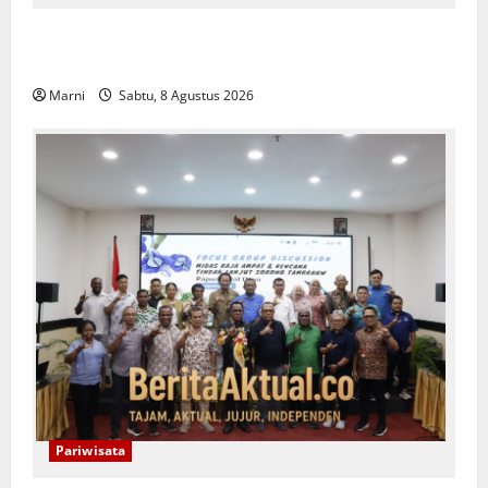
Polwan Run 2026 Polda PBD Meriah, Pererat
Silaturahmi dan Hidup Sehat
Marni
Sabtu, 8 Agustus 2026
Pariwisata