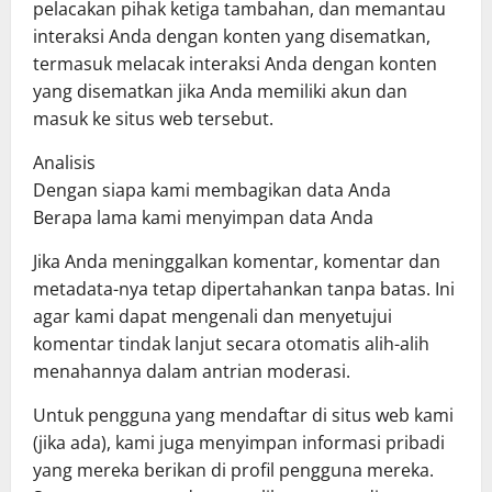
pelacakan pihak ketiga tambahan, dan memantau
interaksi Anda dengan konten yang disematkan,
termasuk melacak interaksi Anda dengan konten
yang disematkan jika Anda memiliki akun dan
masuk ke situs web tersebut.
Analisis
Dengan siapa kami membagikan data Anda
Berapa lama kami menyimpan data Anda
Jika Anda meninggalkan komentar, komentar dan
metadata-nya tetap dipertahankan tanpa batas. Ini
agar kami dapat mengenali dan menyetujui
komentar tindak lanjut secara otomatis alih-alih
menahannya dalam antrian moderasi.
Untuk pengguna yang mendaftar di situs web kami
(jika ada), kami juga menyimpan informasi pribadi
yang mereka berikan di profil pengguna mereka.