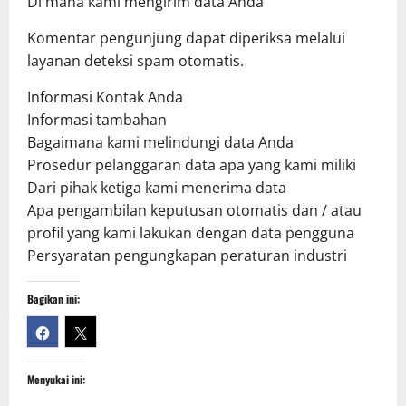
Di mana kami mengirim data Anda
Komentar pengunjung dapat diperiksa melalui
layanan deteksi spam otomatis.
Informasi Kontak Anda
Informasi tambahan
Bagaimana kami melindungi data Anda
Prosedur pelanggaran data apa yang kami miliki
Dari pihak ketiga kami menerima data
Apa pengambilan keputusan otomatis dan / atau
profil yang kami lakukan dengan data pengguna
Persyaratan pengungkapan peraturan industri
Bagikan ini:
Menyukai ini: