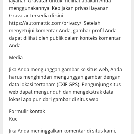
layanan Gravatar untuk melihat apakah Anda
menggunakannya. Kebijakan privasi layanan
Gravatar tersedia di sini:
https://automattic.com/privacy/. Setelah
menyetujui komentar Anda, gambar profil Anda
dapat dilihat oleh publik dalam konteks komentar
Anda.
Media
Jika Anda mengunggah gambar ke situs web, Anda
harus menghindari mengunggah gambar dengan
data lokasi tertanam (EXIF GPS). Pengunjung situs
web dapat mengunduh dan mengekstrak data
lokasi apa pun dari gambar di situs web.
Formulir kontak
Kue
Jika Anda meninggalkan komentar di situs kami,