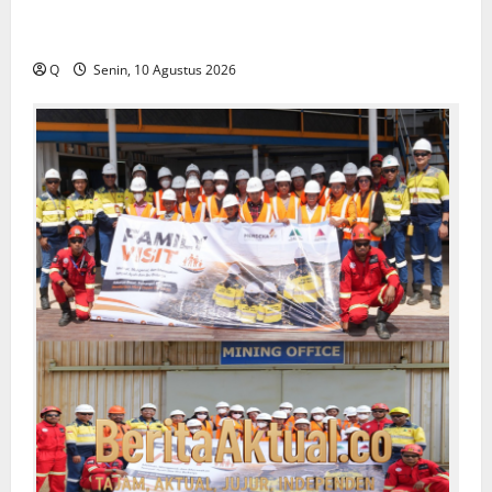
Anos Yeremias Dorong Sopi Ditata dan Dilegalkan,
Bukan Sekadar Dimusnahkan
Q
Senin, 10 Agustus 2026