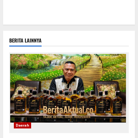
BERITA LAINNYA
Daerah