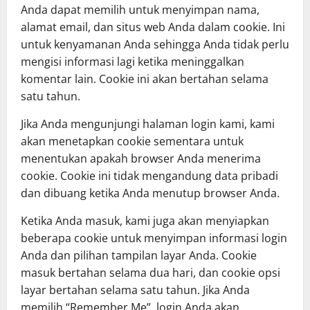
Anda dapat memilih untuk menyimpan nama,
alamat email, dan situs web Anda dalam cookie. Ini
untuk kenyamanan Anda sehingga Anda tidak perlu
mengisi informasi lagi ketika meninggalkan
komentar lain. Cookie ini akan bertahan selama
satu tahun.
Jika Anda mengunjungi halaman login kami, kami
akan menetapkan cookie sementara untuk
menentukan apakah browser Anda menerima
cookie. Cookie ini tidak mengandung data pribadi
dan dibuang ketika Anda menutup browser Anda.
Ketika Anda masuk, kami juga akan menyiapkan
beberapa cookie untuk menyimpan informasi login
Anda dan pilihan tampilan layar Anda. Cookie
masuk bertahan selama dua hari, dan cookie opsi
layar bertahan selama satu tahun. Jika Anda
memilih “Remember Me”, login Anda akan