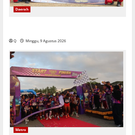
Daerah
Family Visit BKP-BTR Ajak Keluarga Karyawan Kenali
Dunia Tambang dan Utamakan Keselamatan
Q
Minggu, 9 Agustus 2026
Metro