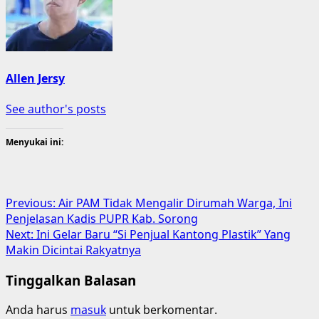
Allen Jersy
See author's posts
Menyukai ini:
Post
Previous:
Air PAM Tidak Mengalir Dirumah Warga, Ini
Penjelasan Kadis PUPR Kab. Sorong
navigation
Next:
Ini Gelar Baru “Si Penjual Kantong Plastik” Yang
Makin Dicintai Rakyatnya
Tinggalkan Balasan
Anda harus
masuk
untuk berkomentar.