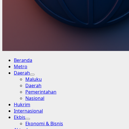
Primary
Beranda
Menu
Metro
Daerah
Maluku
Daerah
Pemerintahan
Nasional
Hukrim
Internasional
Ekbis
Ekonomi & Bisnis