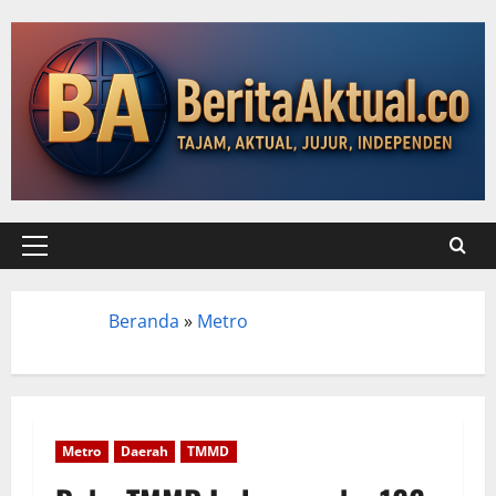
Beranda
»
Metro
Beranda
Metro
Daerah
TMMD