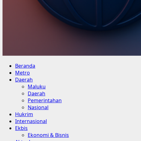
Primary
Beranda
Menu
Metro
Daerah
Maluku
Daerah
Pemerintahan
Nasional
Hukrim
Internasional
Ekbis
Ekonomi & Bisnis