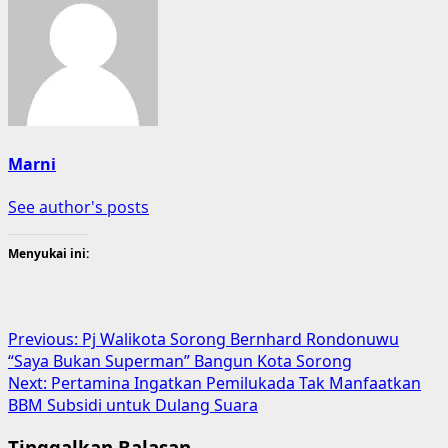
Marni
See author's posts
Menyukai ini:
Post
Previous:
Pj Walikota Sorong Bernhard Rondonuwu
“Saya Bukan Superman” Bangun Kota Sorong
navigation
Next:
Pertamina Ingatkan Pemilukada Tak Manfaatkan
BBM Subsidi untuk Dulang Suara
Tinggalkan Balasan