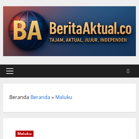
Skip
to
content
Primary
Menu
Beranda
Beranda
»
Maluku
Maluku