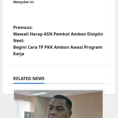
Menyukai ini:
P
Previous:
Wawali Harap ASN Pemkot Ambon Disiplin
o
Next:
s
Begini Cara TP PKK Ambon Awasi Program
t
Kerja
n
a
RELATED NEWS
v
i
g
a
t