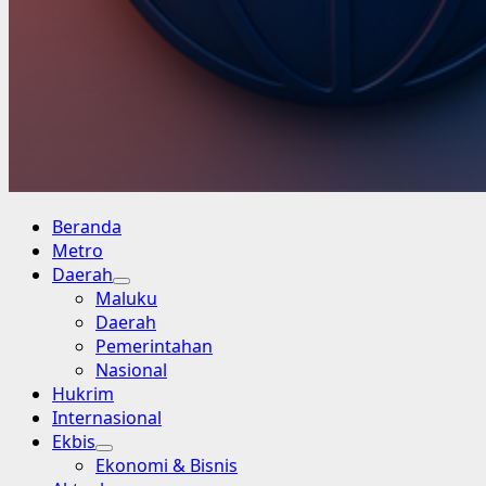
Primary
Beranda
Menu
Metro
Daerah
Maluku
Daerah
Pemerintahan
Nasional
Hukrim
Internasional
Ekbis
Ekonomi & Bisnis