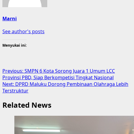
Marni
See author's posts
Menyukai ini:
Post
Previous:
SMPN 6 Kota Sorong Juara 1 Umum LCC
Provinsi PBD, Siap Berkompetisi Tingkat Nasional
navigation
Next:
DPRD Maluku Dorong Pembinaan Olahraga Lebih
Terstruktur
Related News