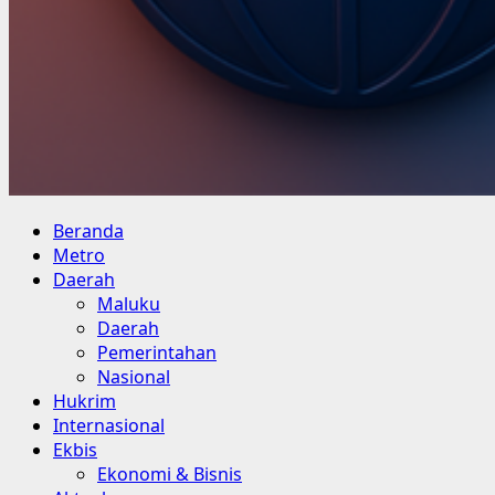
Primary
Beranda
Menu
Metro
Daerah
Maluku
Daerah
Pemerintahan
Nasional
Hukrim
Internasional
Ekbis
Ekonomi & Bisnis