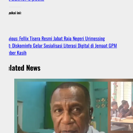
Menyukai ini:
Post
Previous:
Fellix Tisera Resmi Jabat Raja Negeri Urimessing
Next:
Diskominfo Gelar Sosialisasi Literasi Digital di Jemaat GPM
navigation
Sumber Kasih
Related News