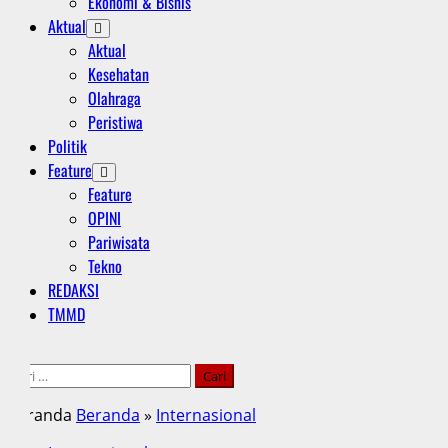
Ekonomi & Bisnis
Aktual
Aktual
Kesehatan
Olahraga
Peristiwa
Politik
Feature
Feature
OPINI
Pariwisata
Tekno
REDAKSI
TMMD
Cari
untuk:
Beranda
Beranda
»
Internasional