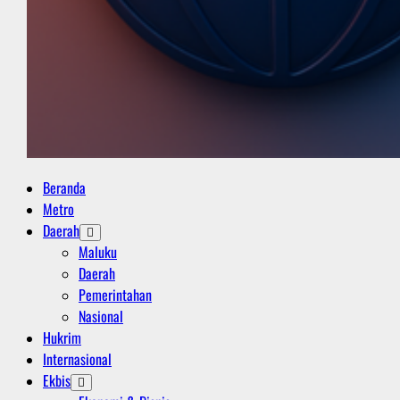
Primary
Beranda
Menu
Metro
Daerah
Maluku
Daerah
Pemerintahan
Nasional
Hukrim
Internasional
Ekbis