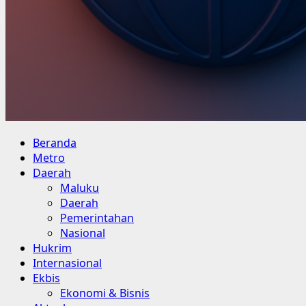
Primary
Beranda
Menu
Metro
Daerah
Maluku
Daerah
Pemerintahan
Nasional
Hukrim
Internasional
Ekbis
Ekonomi & Bisnis