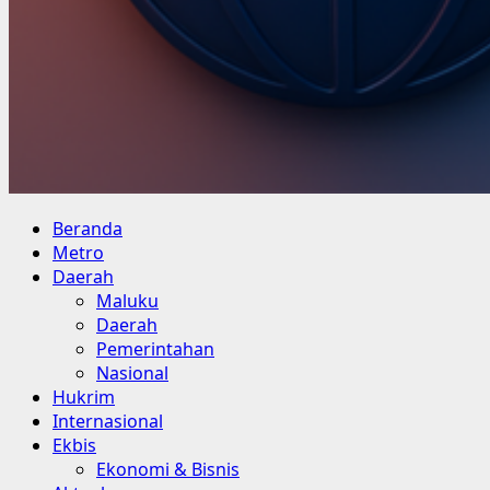
Primary
Beranda
Menu
Metro
Daerah
Maluku
Daerah
Pemerintahan
Nasional
Hukrim
Internasional
Ekbis
Ekonomi & Bisnis