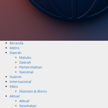
Beranda
Metro
Daerah
Maluku
Daerah
Pemerintahan
Nasional
Hukrim
Internasional
Ekbis
Ekonomi & Bisnis
Aktual
Aktual
Kesehatan