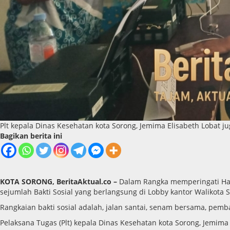
Plt kepala Dinas Kesehatan kota Sorong, Jemima Elisabeth Lobat ju
Bagikan berita ini
KOTA SORONG, BeritaAktual.co –
Dalam Rangka memperingati Hari
sejumlah Bakti Sosial yang berlangsung di Lobby kantor Walikota S
Rangkaian bakti sosial adalah, jalan santai, senam bersama, pem
Pelaksana Tugas (Plt) kepala Dinas Kesehatan kota Sorong, Jemim