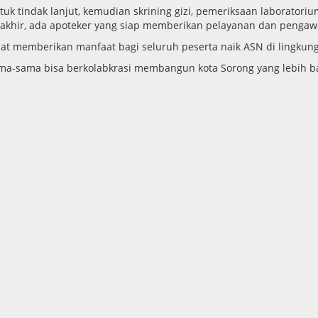
uk tindak lanjut, kemudian skrining gizi, pemeriksaan laboratoriu
rakhir, ada apoteker yang siap memberikan pelayanan dan pengawas
pat memberikan manfaat bagi seluruh peserta naik ASN di lingkun
ma-sama bisa berkolabkrasi membangun kota Sorong yang lebih ba