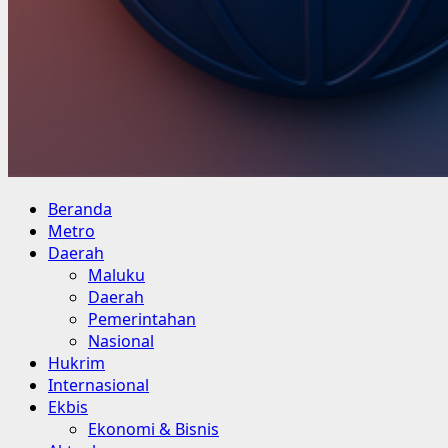
Primary
Beranda
Menu
Metro
Daerah
Maluku
Daerah
Pemerintahan
Nasional
Hukrim
Internasional
Ekbis
Ekonomi & Bisnis