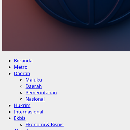
Primary
Beranda
Menu
Metro
Daerah
Maluku
Daerah
Pemerintahan
Nasional
Hukrim
Internasional
Ekbis
Ekonomi & Bisnis