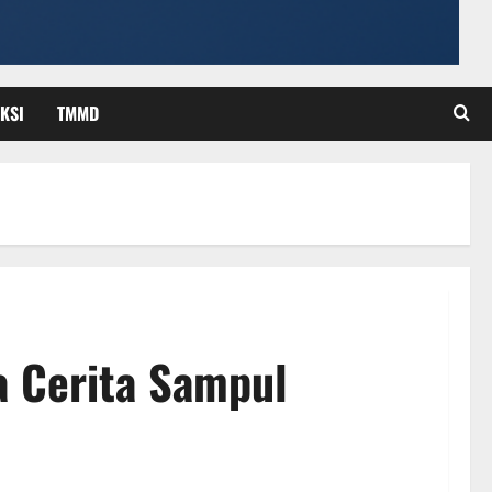
KSI
TMMD
 Cerita Sampul