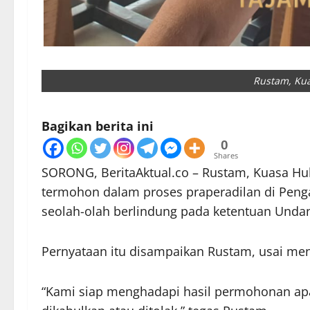
Rustam, Kua
Bagikan berita ini
0
Shares
SORONG, BeritaAktual.co – Rustam, Kuasa H
termohon dalam proses praperadilan di Penga
seolah-olah berlindung pada ketentuan Und
Pernyataan itu disampaikan Rustam, usai meng
“Kami siap menghadapi hasil permohonan apa