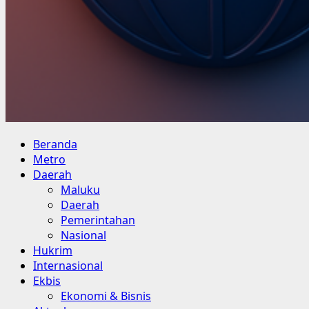
Primary
Beranda
Menu
Metro
Daerah
Maluku
Daerah
Pemerintahan
Nasional
Hukrim
Internasional
Ekbis
Ekonomi & Bisnis