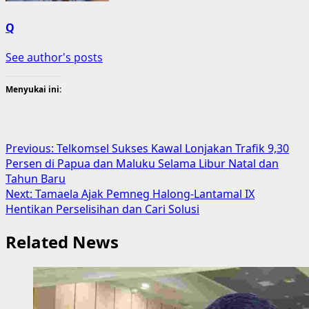
Q
See author's posts
Menyukai ini:
Post
Previous:
Telkomsel Sukses Kawal Lonjakan Trafik 9,30
Persen di Papua dan Maluku Selama Libur Natal dan
navigation
Tahun Baru
Next:
Tamaela Ajak Pemneg Halong-Lantamal IX
Hentikan Perselisihan dan Cari Solusi
Related News