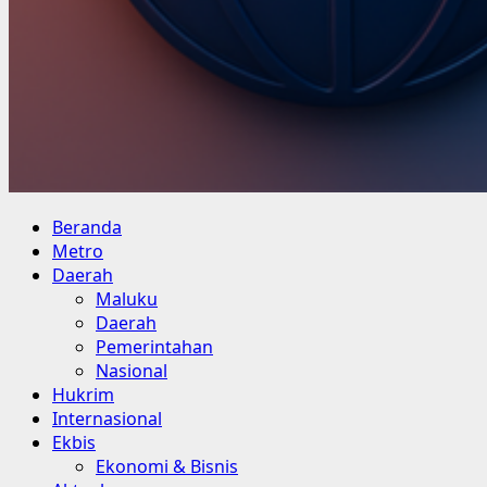
Primary
Beranda
Menu
Metro
Daerah
Maluku
Daerah
Pemerintahan
Nasional
Hukrim
Internasional
Ekbis
Ekonomi & Bisnis