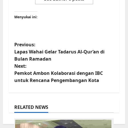
Menyukai ini:
P
Previous:
Lapas Wahai Gelar Tadarus Al-Qur’an di
o
Bulan Ramadan
s
Next:
t
Pemkot Ambon Kolaborasi dengan IBC
untuk Rencana Pengembangan Kota
n
a
v
RELATED NEWS
i
g