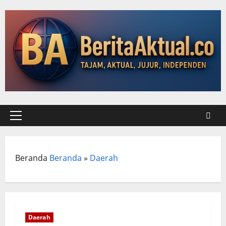
Skip
to
content
Primary
Menu
Beranda
Beranda
»
Daerah
Daerah