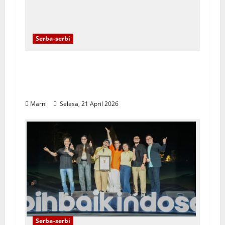
Serba-serbi
Semangat Kartini Membangun Kota
Sorong :Perempuan Sebagai
penggerak Utama Pembangunan
Marni
Selasa, 21 April 2026
Serba-serbi