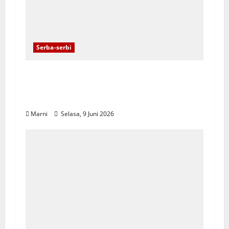
Serba-serbi
Tingkatkan Ekonomi Masyarakat,
Dekranasda Kota Sorong Gelar
Pelatihan Pengelolaan Kue Sagu
Marni
Selasa, 9 Juni 2026