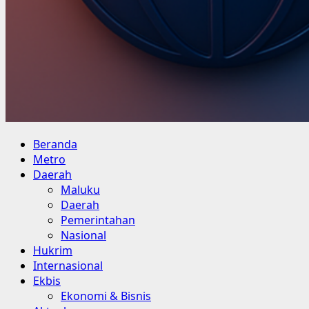
Primary
Beranda
Menu
Metro
Daerah
Maluku
Daerah
Pemerintahan
Nasional
Hukrim
Internasional
Ekbis
Ekonomi & Bisnis