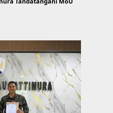
imura Tandatangani MoU