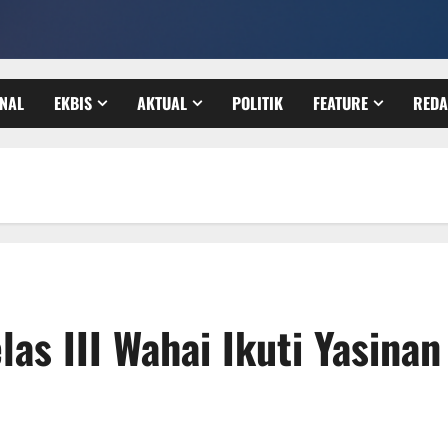
ONAL
EKBIS
AKTUAL
POLITIK
FEATURE
REDA
las III Wahai Ikuti Yasina