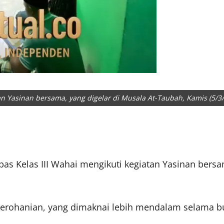
an Yasinan bersama, yang digelar di Musala At-Taubah, Kamis (5/3/
as Kelas III Wahai mengikuti kegiatan Yasinan bersa
kerohanian, yang dimaknai lebih mendalam selama bu