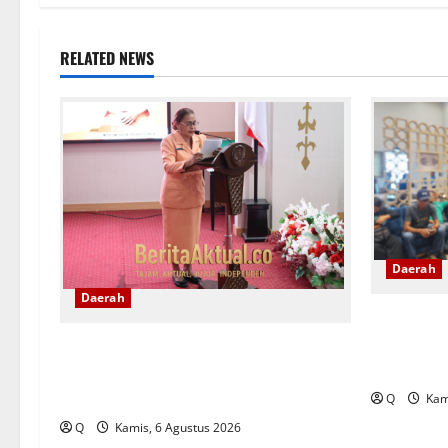
RELATED NEWS
Daerah
Daerah
Pemkot Am
WFH ASN Te
Saartje Sapulette: Pola Asuh Orang Tua
Pusat
Menentukan Kualitas Generasi Masa
Depan
Q
Kami
Q
Kamis, 6 Agustus 2026