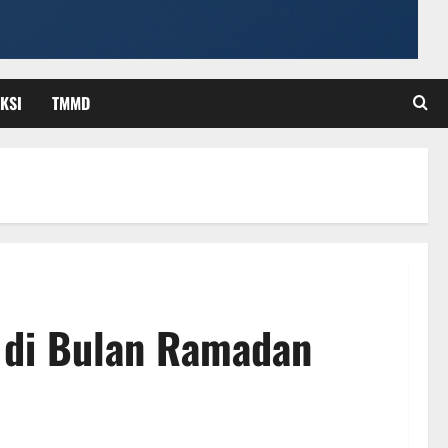
KSI
TMMD
n di Bulan Ramadan