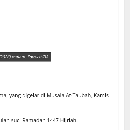
2026) malam. Foto-Ist/BA
ma, yang digelar di Musala At-Taubah, Kamis
lan suci Ramadan 1447 Hijriah.