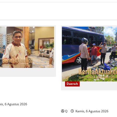
bon Pastikan Kebijakan
Daerah
tap Berlaku Ikuti Instruksi
Razia Jalur Tulehu–Waipirit, 
Amankan 170 Liter Sopi Ilega
s, 6 Agustus 2026
Q
Kamis, 6 Agustus 2026