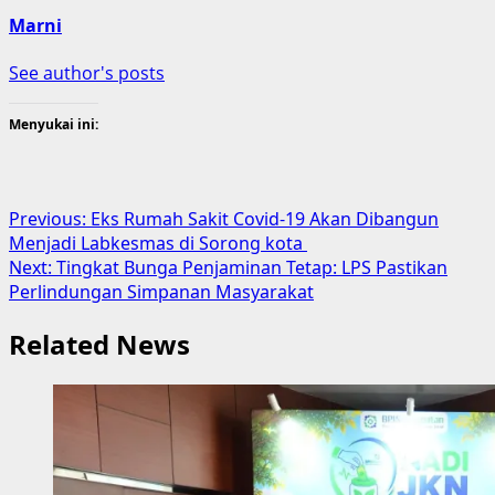
Marni
See author's posts
Menyukai ini:
Post
Previous:
Eks Rumah Sakit Covid-19 Akan Dibangun
Menjadi Labkesmas di Sorong kota
navigation
Next:
Tingkat Bunga Penjaminan Tetap: LPS Pastikan
Perlindungan Simpanan Masyarakat
Related News