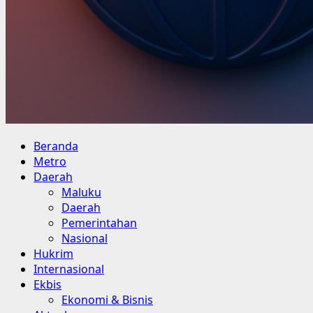
Primary
Beranda
Menu
Metro
Daerah
Maluku
Daerah
Pemerintahan
Nasional
Hukrim
Internasional
Ekbis
Ekonomi & Bisnis