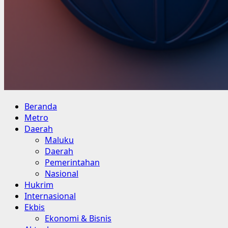
Primary
Beranda
Menu
Metro
Daerah
Maluku
Daerah
Pemerintahan
Nasional
Hukrim
Internasional
Ekbis
Ekonomi & Bisnis