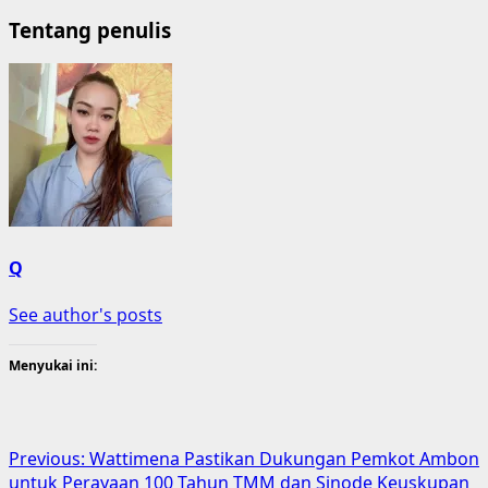
Tentang penulis
Q
See author's posts
Menyukai ini:
Post
Previous:
Wattimena Pastikan Dukungan Pemkot Ambon
untuk Perayaan 100 Tahun TMM dan Sinode Keuskupan