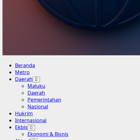
Primary
Beranda
Menu
Metro
Daerah
Maluku
Daerah
Pemerintahan
Nasional
Hukrim
Internasional
Ekbis
Ekonomi & Bisnis