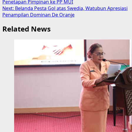
Penetapan Pimpinan ke PP MUI
navigation
Next:
Belanda Pesta Gol atas Swedia, Watubun Apresiasi
Penampilan Dominan De Oranje
Related News