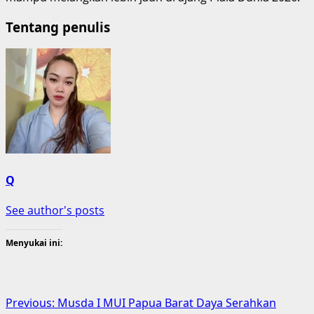
Tentang penulis
Q
See author's posts
Menyukai ini:
Post
Previous:
Musda I MUI Papua Barat Daya Serahkan