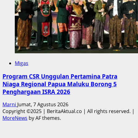
Migas
Program CSR Unggulan Pertamina Patra
Niaga Regional Papua Maluku Borong 5
Penghargaan ISRA 2026
Marni
Jumat, 7 Agustus 2026
Copyright ©2025 | BeritaAktual.co | All rights reserved.
|
MoreNews
by AF themes.