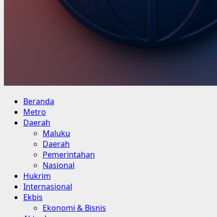
Primary
Beranda
Menu
Metro
Daerah
Maluku
Daerah
Pemerintahan
Nasional
Hukrim
Internasional
Ekbis
Ekonomi & Bisnis