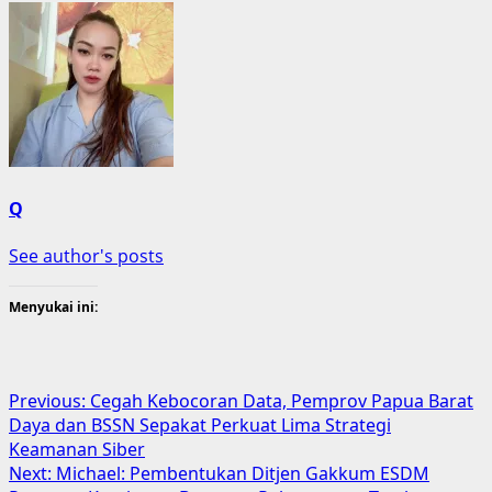
Q
See author's posts
Menyukai ini:
Post
Previous:
Cegah Kebocoran Data, Pemprov Papua Barat
Daya dan BSSN Sepakat Perkuat Lima Strategi
navigation
Keamanan Siber
Next:
Michael: Pembentukan Ditjen Gakkum ESDM