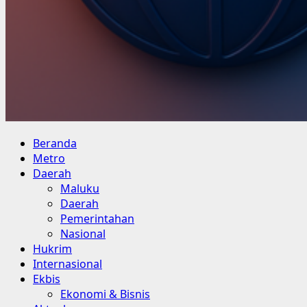
Primary
Beranda
Menu
Metro
Daerah
Maluku
Daerah
Pemerintahan
Nasional
Hukrim
Internasional
Ekbis
Ekonomi & Bisnis