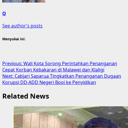
Q
See author's posts
Menyukai ini:
Post
Previous:
Wali Kota Sorong Perintahkan Penanganan
Cepat Korban Kebakaran di Malawei dan Klaligi
navigation
Next:
Cabjari Saparua Tingkatkan Penanganan Dugaan
Korupsi DD-ADD Negeri Booi ke Penyidikan
Related News