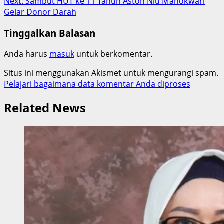
Next:
Sambut HUT ke 11 Tahun Aston Niu Manokwari
Gelar Donor Darah
Tinggalkan Balasan
Anda harus
masuk
untuk berkomentar.
Situs ini menggunakan Akismet untuk mengurangi spam.
Pelajari bagaimana data komentar Anda diproses
Related News