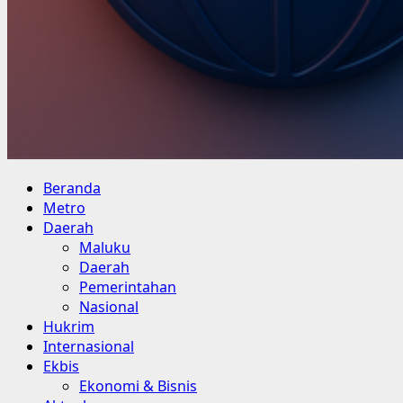
Primary
Beranda
Menu
Metro
Daerah
Maluku
Daerah
Pemerintahan
Nasional
Hukrim
Internasional
Ekbis
Ekonomi & Bisnis